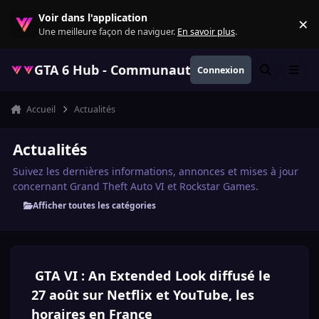
Aller au contenu
Voir dans l'application
×
Re
Une meilleure façon de naviguer.
En savoir plus
.
GTA 6 Hub - Communauté GTA VI française, ac
Connexion
Rechercher
Menu
Accueil
Actualités
Actualités
Suivez les dernières informations, annonces et mises à jour
concernant Grand Theft Auto VI et Rockstar Games.
Afficher toutes les catégories
GTA VI : An Extended Look diffusé le
27 août sur Netflix et YouTube, les
horaires en France