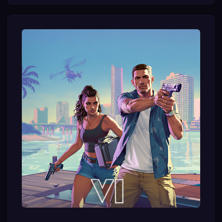
fait rêver pour rien
Le leak de Best Buy : autopsie d'une fausse piste
Graczdari et le trailer 3 du 26 mai qui n'est jamais
arrivé
Rolling Stones : la rumeur sur la musique du trailer 3
Ce qu'on attend maintenant : l'été, et après ?
Le call du 21 mai : ce que Strauss Zelnick a vraiment
dit
L'earnings call du 21 mai était le rendez-vous le plus
attendu depuis des mois. Le bilan est sobre.
Quelques heures avant l'appel, Strauss Zelnick avait
déclaré à GamesIndustry.biz que le marketing de
GTA VI serait "significatif" et "large", mais
délibérément différent des campagnes centrées sur
la publicité télévisée qui avaient défini le lancement
de GTA V en 2013.
Lors du call lui-même, deux certitudes ont été posées
sur la table. La date du 19 novembre 2026 est
maintenue, et la campagne marketing débutera cet
été. Pas de trailer 3, pas de prix annoncé, pas de