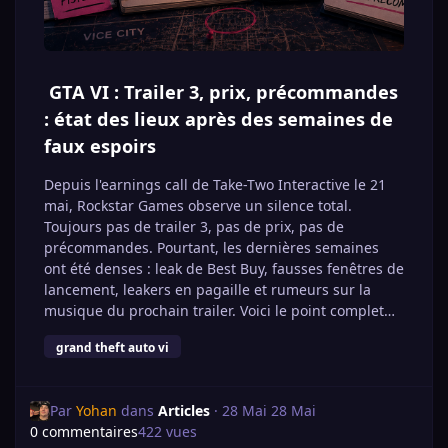
de savoir si un nouveau trailer, des informations sur
les éditions ou de nouveaux visuels accompagneront
l’ouverture des précommandes.
Une chose est sûre : l’attente autour de GTA VI entre
GTA VI : Trailer 3, prix, précommandes
dans une nouvelle phase.
: état des lieux après des semaines de
À retenir :
faux espoirs
Les précommandes de GTA VI ouvrent le 25 juin
2026.
Depuis l'earnings call de Take-Two Interactive le 21
La sortie du jeu est prévue le 19 novembre 2026.
mai, Rockstar Games observe un silence total.
Le jeu est annoncé sur PS5 et Xbox Series X|S.
Toujours pas de trailer 3, pas de prix, pas de
Les prix, éditions et bonus restent à confirmer
précommandes. Pourtant, les dernières semaines
officiellement.
ont été denses : leak de Best Buy, fausses fenêtres de
Aucune version PC n’est annoncée pour le lancement.
lancement, leakers en pagaille et rumeurs sur la
musique du prochain trailer. Voici le point complet
sur ce qu'on sait, ce qui ne s'est pas produit, et ce
grand theft auto vi
qui nous attend.
Au programme de cet article :
Le call du 21 mai : ce que Strauss Zelnick a vraiment
Par
Yohan
dans
Articles
·
28 Mai
28 Mai
dit
0 commentaires
422 vues
Le 12 mai, le 18 mai et le 26 mai : trois dates qui ont