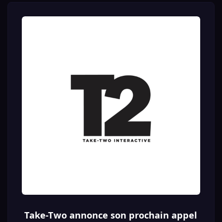
devient toujours plus lourd, plus long et plus
coûteux. Dans ce contexte, entendre le dirigeant de
Take-Two affirmer que Rockstar peut compter sur des
moyens humains, financiers et créatifs très larges
montre à quel point GTA VI occupe une place
centrale dans la stratégie du groupe.
Derrière cette confiance affichée, il faut aussi voir le
niveau de pression qui entoure le jeu. GTA VI n’est
pas simplement attendu comme un nouveau
blockbuster : il est présenté, en creux, comme l’un
des lancements les plus importants de l’histoire du
divertissement. Cela en dit long sur l’investissement
engagé, mais aussi sur les attentes commerciales
qui pèsent déjà sur le projet.
Strauss Zelnick a également rappelé que
l’augmentation générale des coûts dans l’industrie
ne disparaît pas par magie avec l’intelligence
artificielle. Le message est intéressant, car il va à
contre-courant de beaucoup de discours actuels :
pour un jeu comme GTA VI, la technologie ne
remplace ni la vision, ni le temps, ni le travail créatif
Take-Two annonce son prochain appel
des équipes. Rockstar semble donc continuer à miser