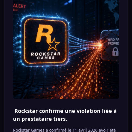
présentation Rockstar. Rien n’indique qu’un trailer,
une séquence de gameplay ou une annonce majeure
sera dévoilée à cette occasion. Ce genre d’événement
reste généralement très encadré et centré sur les
résultats financiers.
En revanche, il peut permettre d’obtenir des
indications importantes : confirmation de la
confiance autour du calendrier, commentaires sur la
performance attendue de GTA VI, poids de Rockstar
dans les prochains mois, ou encore vision globale de
Take-Two avant le lancement du jeu le plus attendu
de la décennie.
Pour la communauté GTA VI, ce rendez-vous ne sera
donc pas forcément spectaculaire, mais il mérite
d’être surveillé. Si Take-Two évoque directement
Grand Theft Auto VI ou apporte un élément nouveau
autour de sa sortie, nous le relaierons sur GTA6Hub.
Rockstar confirme une violation liée à
un prestataire tiers.
Rockstar Games a confirmé le 11 avril 2026 avoir été