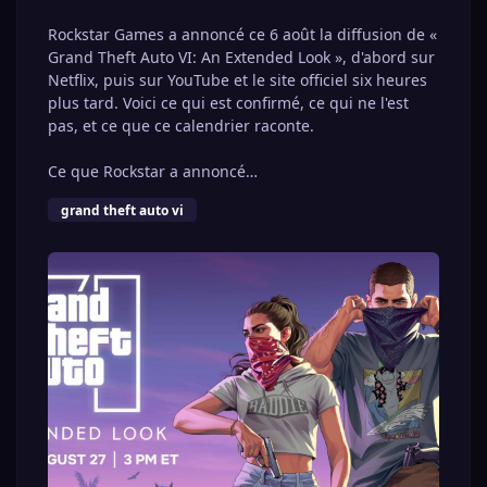
Rockstar Games a annoncé ce 6 août la diffusion de «
Grand Theft Auto VI: An Extended Look », d'abord sur
Netflix, puis sur YouTube et le site officiel six heures
plus tard. Voici ce qui est confirmé, ce qui ne l'est
pas, et ce que ce calendrier raconte.
Ce que Rockstar a annoncé
Dans un communiqué publié sur son Newswire le 6
grand theft auto vi
août 2026, Rockstar Games annonce « Grand Theft
Auto VI: An Extended Look ».
La vidéo sera diffusée en avant-première sur Netflix
le jeudi 27 août à 15h00 heure de l'Est. Le même jour
à 21h00 heure de l'Est, elle sera également publiée
sur la chaîne YouTube officielle de Rockstar Games et
sur le site de Grand Theft Auto VI.
Le communiqué rappelle que le jeu sortira le 19
novembre sur PlayStation 5 et Xbox Series X|S.
Les horaires en heure française
Rockstar communique en heure de New York, qui