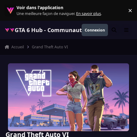
Aller au contenu
Voir dans l'application
×
Re
Une meilleure façon de naviguer.
En savoir plus
.
GTA 6 Hub - Communauté GTA VI française, ac
Connexion
Rechercher
Menu
Accueil
Grand Theft Auto VI
Grand Theft Auto VI