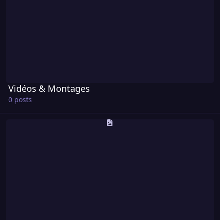
Vidéos & Montages
0 posts
Fan-Arts & Dessins