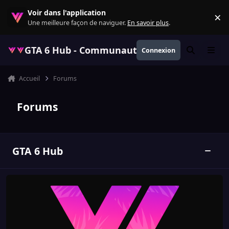
Aller au contenu
Voir dans l'application
×
Re
Une meilleure façon de naviguer.
En savoir plus
.
GTA 6 Hub - Communauté GTA VI française, ac
Connexion
Rechercher
Menu
Accueil
Forums
Forums
GTA 6 Hub
Bascul
Annonces