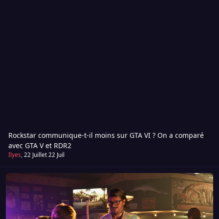
Rockstar communique-t-il moins sur GTA VI ? On a comparé
avec GTA V et RDR2
Ilyes
,
22 Juillet
22 Juil
Le Bar (Hors-sujet)