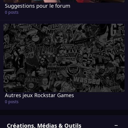
Suggestions pour le forum
0 posts
Autres jeux Rockstar Games
Autres jeux Rockstar Games
0 posts
Créations, Médias & Outils