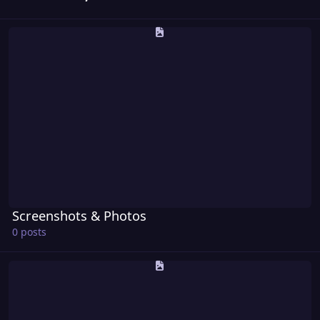
Bascul
Screenshots & Photos
Screenshots & Photos
0 posts
Vidéos & Montages