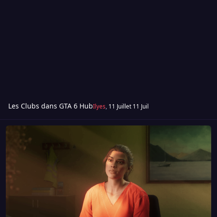
Les Clubs dans GTA 6 Hub
Ilyes
,
11 Juillet
11 Juil
Présentez-vous