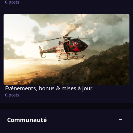
0 posts
Événements, bonus & mises à jour
Événements, bonus & mises à jour
0 posts
Communauté
Bascul