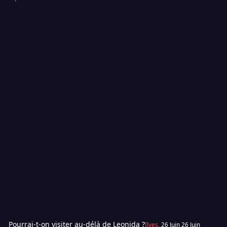
Pourrai-t-on visiter au-délà de Leonida ?
Ilyes
,
26 Juin
26 Juin