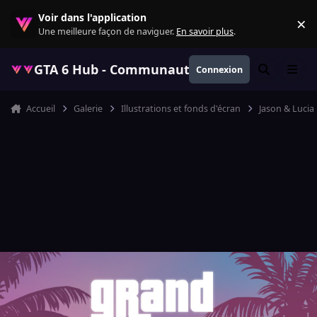
Aller au contenu
Voir dans l'application
×
Re
Une meilleure façon de naviguer.
En savoir plus
.
GTA 6 Hub - Communauté GTA VI française, ac
Connexion
Rechercher
Menu
Accueil
Galerie
Illustrations et fonds d'écran
Jason & Lucia