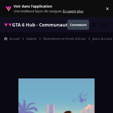
Aller au contenu
Voir dans l'application
×
Re
Une meilleure façon de naviguer.
En savoir plus
.
GTA 6 Hub - Communauté GTA VI française, ac
Connexion
Rechercher
Menu
Accueil
Galerie
Illustrations et fonds d'écran
Jason & Lucia