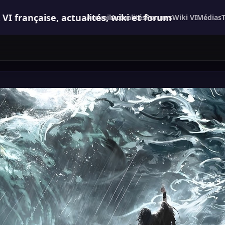
 française, actualités, wiki et forum
Accueil
Actualités
Forums
Wiki VI
Médias