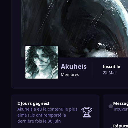
Akuheis
Inscrit le
25 Mai
Membres
2 Jours gagnés!
Trouver du c
2 Jours gagnés!
Messa
🏆
Akuheis a eu le contenu le plus
Trouver
aimé !
Ils ont remporté la
dernière fois le 30 Juin
Réputa