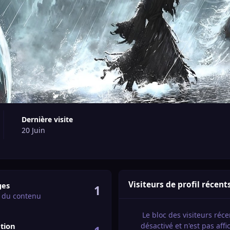
Dernière visite
20 Juin
ontenu
Visiteurs de profil récent
ges
1
 du contenu
Le bloc des visiteurs réce
tion
désactivé et n'est pas aff