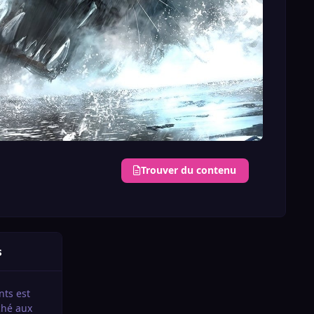
Trouver du contenu
s
nts est
iché aux