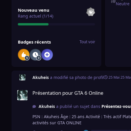
Neutre
Tout voir
Nouveau venu
Rang actuel (1/14)
Tout voir
Badges récents
Tout voir
Akuheis
a modifié sa photo de profil
25 Mai
25 Ma
Présentation pour GTA 6 Online
Présentation pour GTA 6 Online
Akuheis
a publié un sujet dans
Présentez-vou
PSN : Akuheis Âge : 25 ans Activité : Très actif Plateforme : PS5 Mon style de jeu : PvP, Guerre, Braquages Ce que je cherche ici : Entraide, discussions et rencontres pour
activités sur GTA ONLINE