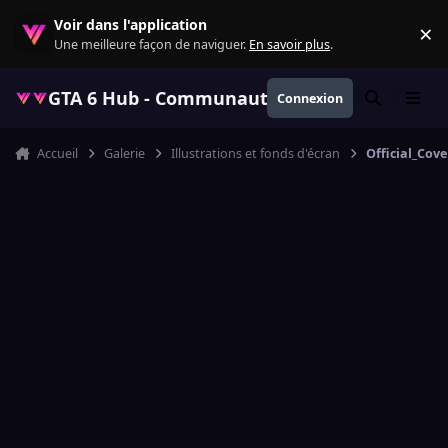
Aller au contenu
Voir dans l'application
×
Re
Une meilleure façon de naviguer.
En savoir plus
.
GTA 6 Hub - Communauté GTA VI française, ac
Connexion
Rechercher
Menu
Accueil
Galerie
Illustrations et fonds d'écran
Official_Cov