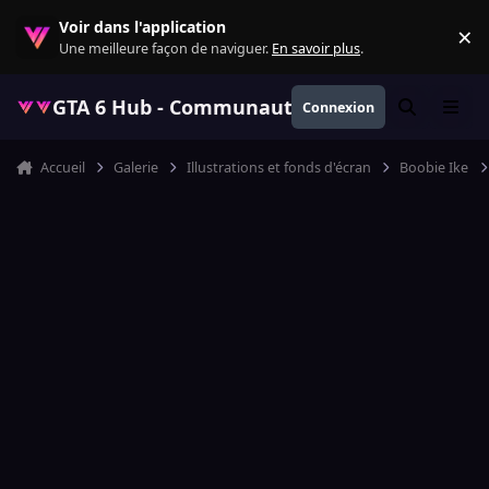
Aller au contenu
Voir dans l'application
×
Re
Une meilleure façon de naviguer.
En savoir plus
.
GTA 6 Hub - Communauté GTA VI française, ac
Connexion
Rechercher
Menu
Accueil
Galerie
Illustrations et fonds d'écran
Boobie Ike