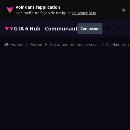
Aller au contenu
Voir dans l'application
×
Re
Une meilleure façon de naviguer.
En savoir plus
.
GTA 6 Hub - Communauté GTA VI française, ac
Connexion
Rechercher
Menu
Accueil
Galerie
Illustrations et fonds d'écran
Cal Hampton