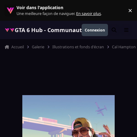
Aller au contenu
Voir dans l'application
×
Re
Une meilleure façon de naviguer.
En savoir plus
.
GTA 6 Hub - Communauté GTA VI française, ac
Connexion
Rechercher
Menu
Accueil
Galerie
Illustrations et fonds d'écran
Cal Hampton