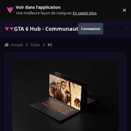
Aller au contenu
Voir dans l'application
×
Re
Une meilleure façon de naviguer.
En savoir plus
.
GTA 6 Hub - Communauté GTA VI française, ac
Connexion
Rechercher
Menu
Accueil
Clubs
PC