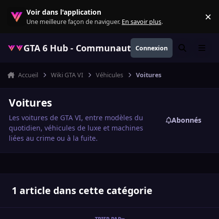
Aller au contenu
Voir dans l'application
×
Re
Une meilleure façon de naviguer.
En savoir plus
.
GTA 6 Hub - Communauté GTA VI française, ac
Connexion
Rechercher
Menu
Accueil
Wiki GTA VI
Véhicules
Voitures
Voitures
Les voitures de GTA VI, entre modèles du
Abonnés
quotidien, véhicules de luxe et machines
liées au crime ou à la fuite.
1 article dans cette catégorie