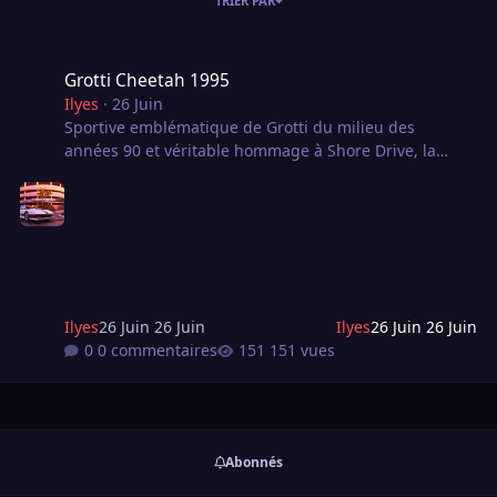
TRIER PAR
Grotti Cheetah 1995
Grotti Cheetah 1995
Ilyes
·
26 Juin
Sportive emblématique de Grotti du milieu des
années 90 et véritable hommage à Shore Drive, la
Grotti Cheetah de 1995, avec son motif minimaliste et
rétrofuturiste, sera disponible pour vous accompagner
à un stade plus avancé de votre aventure !
Ilyes
26 Juin
26 Juin
Ilyes
26 Juin
26 Juin
0 commentaires
151 vues
Abonnés