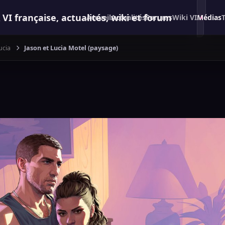
 française, actualités, wiki et forum
Accueil
Actualités
Forums
Wiki VI
Médias
ucia
Jason et Lucia Motel (paysage)