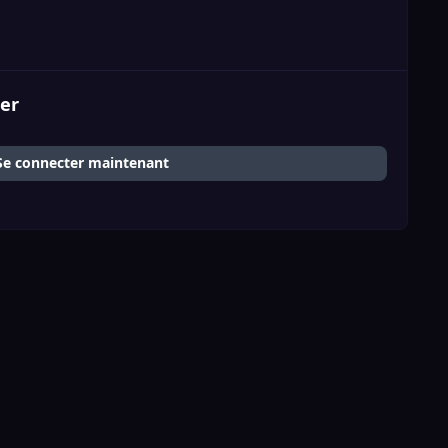
er
Se connecter maintenant
Toute l'activité
d
x
i
y
f
t
i
n
o
a
i
© 2026 GTA6Hub.fr
Powered by
Invision Community
s
s
u
c
k