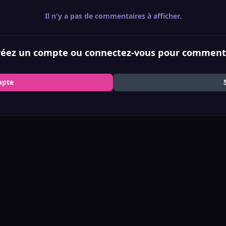
Il n'y a pas de commentaires à afficher.
réez un compte ou connectez-vous pour comment
mpte
ucia
Jason et Lucia Motel (paysage)
ookies