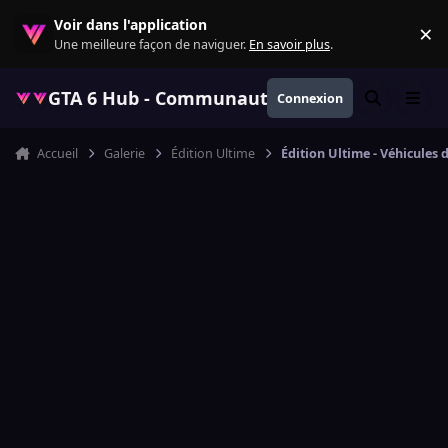
Aller au contenu
Voir dans l'application
×
Re
Une meilleure façon de naviguer.
En savoir plus
.
GTA 6 Hub - Communauté GTA VI française, ac
Connexion
Rechercher
Menu
Accueil
Galerie
Édition Ultime
Édition Ultime - Véhicules 