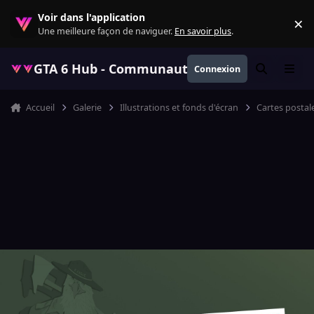
Aller au contenu
Voir dans l'application
×
Re
Une meilleure façon de naviguer.
En savoir plus
.
GTA 6 Hub - Communauté GTA VI française, ac
Connexion
Rechercher
Menu
Accueil
Galerie
Illustrations et fonds d'écran
Cartes postal