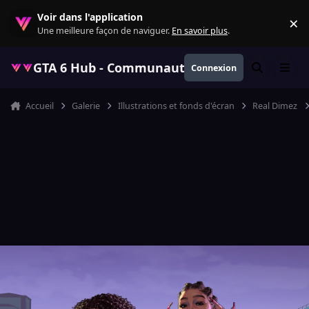
Aller au contenu
Voir dans l'application
×
Re
Une meilleure façon de naviguer.
En savoir plus
.
GTA 6 Hub - Communauté GTA VI française, ac
Connexion
Rechercher
Menu
Accueil
Galerie
Illustrations et fonds d'écran
Real Dimez