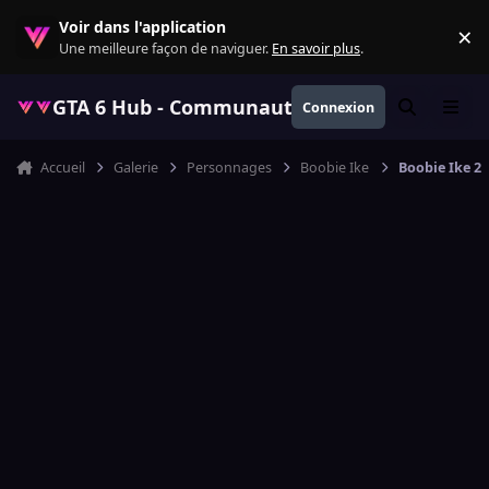
Aller au contenu
Voir dans l'application
×
Re
Une meilleure façon de naviguer.
En savoir plus
.
GTA 6 Hub - Communauté GTA VI française, ac
Connexion
Rechercher
Menu
Accueil
Galerie
Personnages
Boobie Ike
Boobie Ike 2