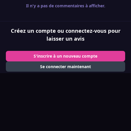
Il n'y a pas de commentaires à afficher.
Créez un compte ou connectez-vous pour
laisser un avis
S'inscrire à un nouveau compte
Se connecter maintenant
Mode clair
Mode sombre
Préférence système
d
x
i
y
f
t
i
n
o
a
i
Langue
Politique de confidentialité
Contactez-nous
s
s
u
c
k