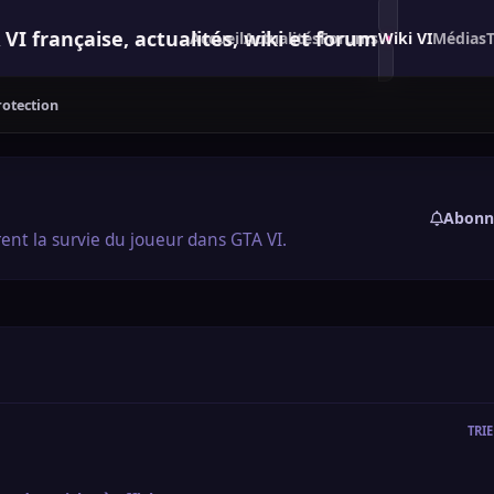
 française, actualités, wiki et forum
Accueil
Actualités
Forums
Wiki VI
Médias
otection
Abonn
ent la survie du joueur dans GTA VI.
TRIE