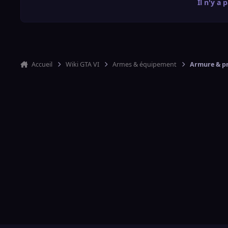
Il n'y a 
Accueil
Wiki GTA VI
Armes & équipement
Armure & pr