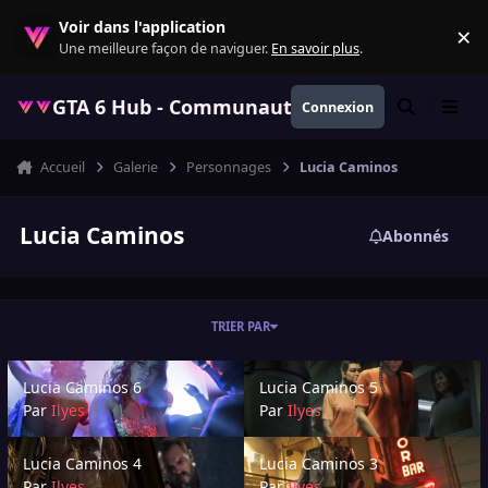
Aller au contenu
Voir dans l'application
×
Re
Une meilleure façon de naviguer.
En savoir plus
.
GTA 6 Hub - Communauté GTA VI française, ac
Connexion
Rechercher
Menu
Accueil
Galerie
Personnages
Lucia Caminos
Lucia Caminos
Abonnés
TRIER PAR
Lucia Caminos 6
Lucia Caminos 5
Lucia Caminos 6
Lucia Caminos 5
Par
Ilyes
Par
Ilyes
Lucia Caminos 4
Lucia Caminos 3
Lucia Caminos 4
Lucia Caminos 3
Par
Ilyes
Par
Ilyes