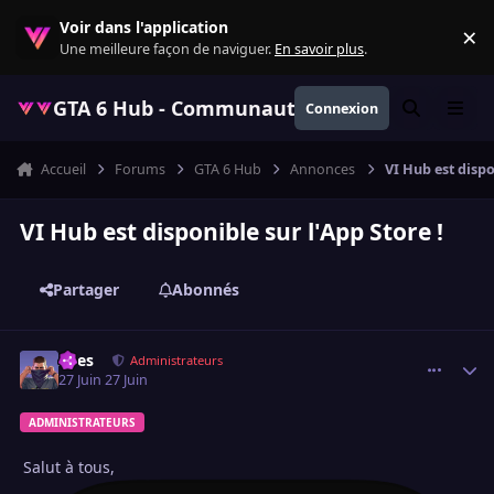
Aller au contenu
Voir dans l'application
×
Re
Une meilleure façon de naviguer.
En savoir plus
.
GTA 6 Hub - Communauté GTA VI française, ac
Connexion
Rechercher
Menu
Accueil
Forums
GTA 6 Hub
Annonces
VI Hub est dispo
VI Hub est disponible sur l'App Store !
Partager
Abonnés
Ilyes
comment_
Statis
Administrateurs
27 Juin
27 Juin
ADMINISTRATEURS
Salut à tous,