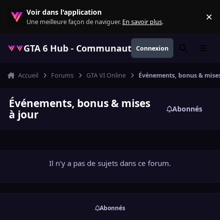
Aller au contenu
Voir dans l'application
×
Re
Une meilleure façon de naviguer.
En savoir plus
.
GTA 6 Hub - Communauté GTA VI française, ac
Connexion
Rechercher
Menu
Accueil
Forums
GTA VI Online
Événements, bonus & mises
Événements, bonus & mises
Abonnés
à jour
Il n'y a pas de sujets dans ce forum.
Abonnés