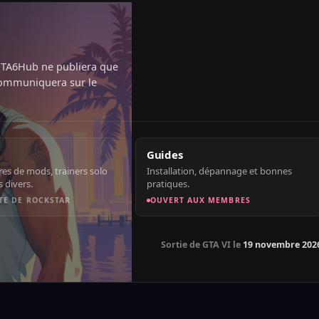
TA6Hub ne publiera que
communiquera sur le
Guides
res de mods, trainers solo
Installation, dépannage et bonnes
es divers.
pratiques.
TE DE ROCKSTAR
OUVERT AUX MEMBRES
Sortie de GTA VI le
19 novembre 202