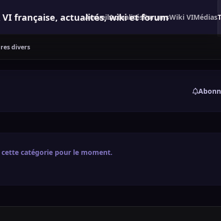
 française, actualités, wiki et forum
Accueil
Actualités
Forums
Wiki VI
Médias
ires divers
Abonn
 cette catégorie pour le moment.