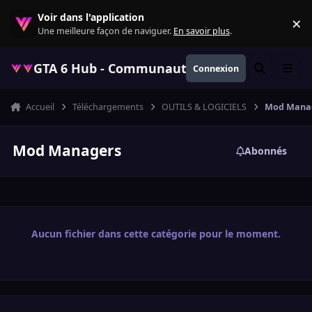
Aller au contenu
Voir dans l'application
×
Re
Une meilleure façon de naviguer.
En savoir plus
.
GTA 6 Hub - Communauté GTA VI française, ac
Connexion
Rechercher
Menu
Accueil
Téléchargements
OUTILS & LOGICIELS
Mod Mana
Mod Managers
Abonnés
Aucun fichier dans cette catégorie pour le moment.