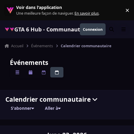
Aller au contenu
Voir dans l'application
×
Re
Une meilleure façon de naviguer.
En savoir plus
.
GTA 6 Hub - Communauté GTA VI française, ac
Connexion
Rechercher
Menu
Accueil
Événements
Calendrier communautaire
Événements
Aperçu
Mensuel
Hebdomadaire
Quotidien
Calendrier communautaire
S'abonner
Aller à